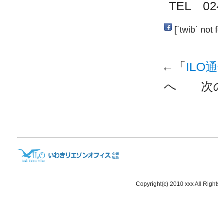
TEL 024
[`twib` not 
←「
ILO
へ 次
Copyright(c) 2010 xxx All Righ