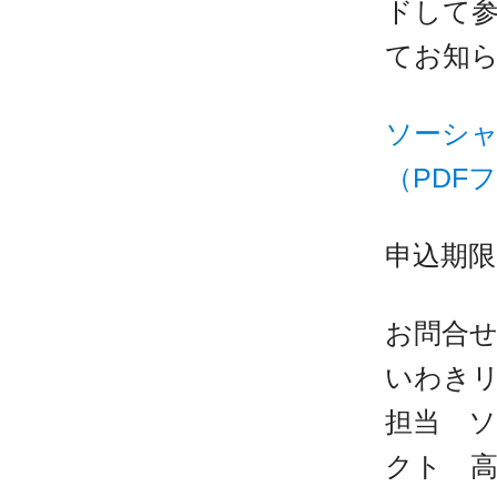
ドして参
てお知
ソーシ
（PDF
申込期限
お問合
いわき
担当 
クト 高