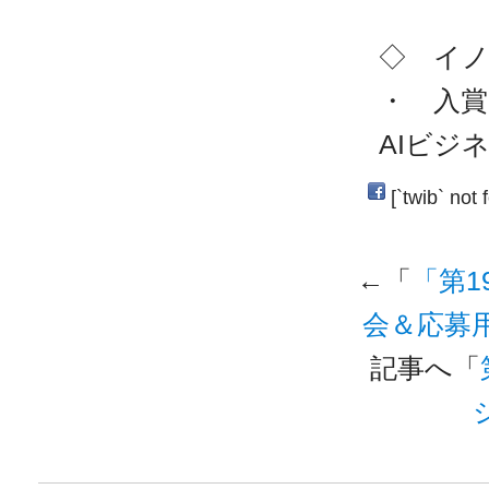
◇ イ
・ 入賞
AIビジ
[`twib` not 
←「
「第
会＆応募
記事へ「